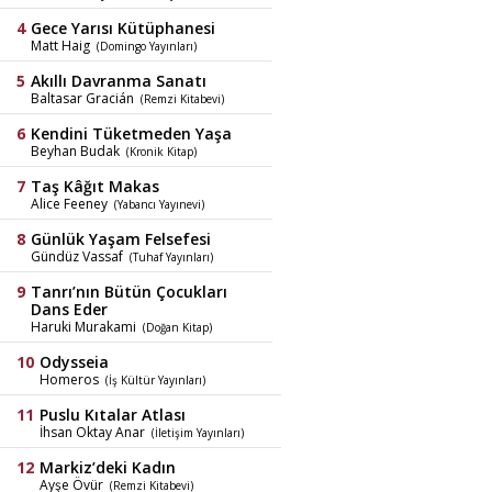
Gece Yarısı Kütüphanesi
Matt Haig
(Domingo Yayınları)
Akıllı Davranma Sanatı
Baltasar Gracián
(Remzi Kitabevi)
Kendini Tüketmeden Yaşa
Beyhan Budak
(Kronik Kitap)
Taş Kâğıt Makas
Alice Feeney
(Yabancı Yayınevi)
Günlük Yaşam Felsefesi
Gündüz Vassaf
(Tuhaf Yayınları)
Tanrı’nın Bütün Çocukları
Dans Eder
Haruki Murakami
(Doğan Kitap)
Odysseia
Homeros
(İş Kültür Yayınları)
Puslu Kıtalar Atlası
İhsan Oktay Anar
(İletişim Yayınları)
Markiz’deki Kadın
Ayşe Övür
(Remzi Kitabevi)