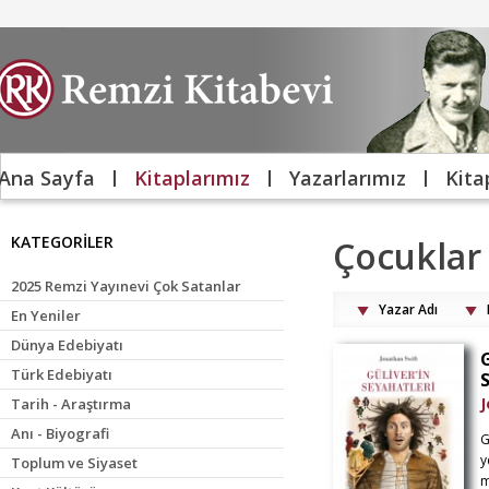
Ana Sayfa
Kitaplarımız
Yazarlarımız
Kita
KATEGORİLER
Çocuklar 
2025 Remzi Yayınevi Çok Satanlar
Yazar Adı
En Yeniler
Dünya Edebiyatı
G
Türk Edebiyatı
J
Tarih - Araştırma
Anı - Biyografi
G
y
Toplum ve Siyaset
m