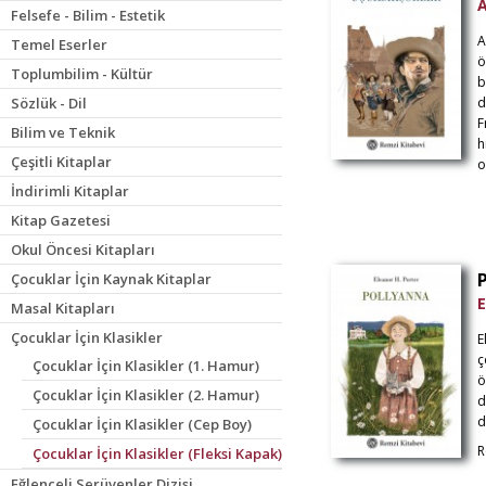
Felsefe - Bilim - Estetik
A
Temel Eserler
ö
Toplumbilim - Kültür
b
Sözlük - Dil
d
F
Bilim ve Teknik
h
Çeşitli Kitaplar
o
İndirimli Kitaplar
Kitap Gazetesi
Okul Öncesi Kitapları
Çocuklar İçin Kaynak Kitaplar
E
Masal Kitapları
Çocuklar İçin Klasikler
E
ç
Çocuklar İçin Klasikler (1. Hamur)
ö
Çocuklar İçin Klasikler (2. Hamur)
d
d
Çocuklar İçin Klasikler (Cep Boy)
R
Çocuklar İçin Klasikler (Fleksi Kapak)
Eğlenceli Serüvenler Dizisi