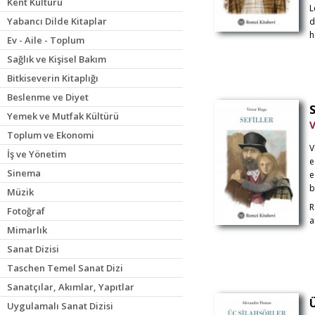
Kent Kültürü
L
Yabancı Dilde Kitaplar
d
h
Ev - Aile - Toplum
Sağlık ve Kişisel Bakım
Bitkiseverin Kitaplığı
Beslenme ve Diyet
S
Yemek ve Mutfak Kültürü
V
Toplum ve Ekonomi
V
İş ve Yönetim
e
Sinema
e
b
Müzik
R
Fotoğraf
a
Mimarlık
Sanat Dizisi
Taschen Temel Sanat Dizi
Sanatçılar, Akımlar, Yapıtlar
Ü
Uygulamalı Sanat Dizisi