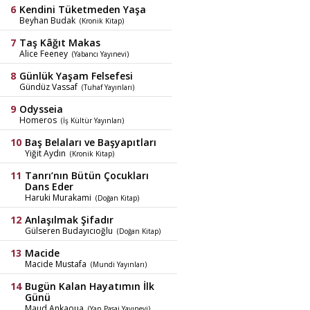
Kendini Tüketmeden Yaşa
Beyhan Budak
(Kronik Kitap)
Taş Kâğıt Makas
Alice Feeney
(Yabancı Yayınevi)
Günlük Yaşam Felsefesi
Gündüz Vassaf
(Tuhaf Yayınları)
Odysseia
Homeros
(İş Kültür Yayınları)
Baş Belaları ve Başyapıtları
Yiğit Aydın
(Kronik Kitap)
Tanrı’nın Bütün Çocukları
Dans Eder
Haruki Murakami
(Doğan Kitap)
Anlaşılmak Şifadır
Gülseren Budayıcıoğlu
(Doğan Kitap)
Macide
Macide Mustafa
(Mundi Yayınları)
Bugün Kalan Hayatımın İlk
Günü
Maud Ankaoua
(Yan Pasaj Yayınevi)