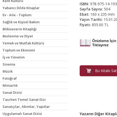
Kent Kültürü
ISBN:
978-975-14-193
Yabancı Dilde Kitaplar
Sayfa Sayısı:
504
Ebat:
160 x 235 mm
Ev - Aile - Toplum
Yayın Tarihi:
15.01.2
Sağlık ve Kişisel Bakım
Fiyatı:
855.00 TL
Bitkiseverin Kitaplığı
Beslenme ve Diyet
Yemek ve Mutfak Kültürü
Toplum ve Ekonomi
İş ve Yönetim
Sinema
Bu Kitabı Sat
Müzik
Fotoğraf
Mimarlık
Sanat Dizisi
Taschen Temel Sanat Dizi
Sanatçılar, Akımlar, Yapıtlar
Uygulamalı Sanat Dizisi
Yazarın Diğer Kitapl