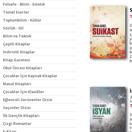
Felsefe - Bilim - Estetik
Temel Eserler
T
Toplumbilim - Kültür
O
Sözlük - Dil
s
ç
Bilim ve Teknik
y
b
Çeşitli Kitaplar
ç
İndirimli Kitaplar
k
2
Kitap Gazetesi
b
Okul Öncesi Kitapları
Çocuklar İçin Kaynak Kitaplar
Masal Kitapları
Çocuklar İçin Klasikler
3
Eğlenceli Serüvenler Dizisi
H
T
Seçimler Dizisi
3
İlk Gençlik Kitapları
s
Çizgi Romanlar
t
Y
E-Kitap