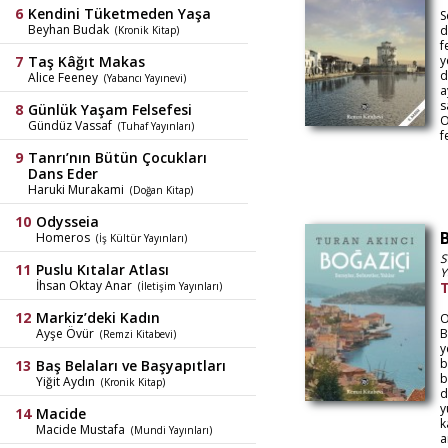
Kendini Tüketmeden Yaşa
S
Beyhan Budak
d
(Kronik Kitap)
f
Taş Kâğıt Makas
y
d
Alice Feeney
(Yabancı Yayınevi)
a
s
Günlük Yaşam Felsefesi
O
Gündüz Vassaf
(Tuhaf Yayınları)
f
Tanrı’nın Bütün Çocukları
Dans Eder
Haruki Murakami
(Doğan Kitap)
Odysseia
Homeros
(İş Kültür Yayınları)
S
Puslu Kıtalar Atlası
Y
İhsan Oktay Anar
T
(İletişim Yayınları)
Markiz’deki Kadın
O
Ayşe Övür
B
(Remzi Kitabevi)
y
b
Baş Belaları ve Başyapıtları
b
Yiğit Aydın
(Kronik Kitap)
d
y
Macide
k
Macide Mustafa
(Mundi Yayınları)
a