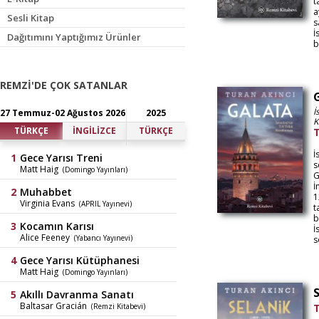
t
a
Sesli Kitap
s
İ
Dağıtımını Yaptığımız Ürünler
b
REMZİ'DE ÇOK SATANLAR
İ
27 Temmuz-02 Ağustos 2026
2025
K
TÜRKÇE
İNGİLİZCE
TÜRKÇE
T
İ
Gece Yarısı Treni
s
Matt Haig
(Domingo Yayınları)
G
İ
Muhabbet
1
Virginia Evans
(APRIL Yayınevi)
t
b
Kocamın Karısı
İ
Alice Feeney
(Yabancı Yayınevi)
s
Gece Yarısı Kütüphanesi
Matt Haig
(Domingo Yayınları)
Akıllı Davranma Sanatı
Baltasar Gracián
(Remzi Kitabevi)
T